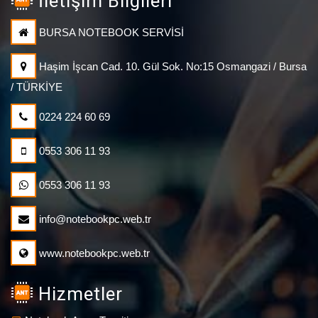
İletişim Bilgileri
BURSA NOTEBOOK SERVİSİ
Haşim İşcan Cad. 10. Gül Sok. No:15 Osmangazi / Bursa
/ TÜRKİYE
0224 224 60 69
0553 306 11 93
0553 306 11 93
info@notebookpc.web.tr
www.notebookpc.web.tr
Hizmetler