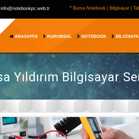
"
Bursa Notebook | Bilgisayar | Ta
info@notebookpc.web.tr
ANASAYFA
KURUMSAL
NOTEBOOK
BILGISAY
a Yıldırım Bilgisayar Se