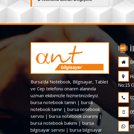
İ
B
H
Bursa'da Notebook, Bilgisayar, Tablet
No:15 O
ve Cep telefonu onarım alanında
uzman ekibimizle hizmetinizdeyiz.
02
bursa notebook tamiri | bursa
notebook tamir | bursa notebook
05
servisi | bursa notebook onarımı |
bursa notebook bakımı | bursa
05
bilgisayar servisi | bursa bilgisayar