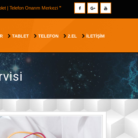
blet | Telefon Onarım Merkezi
"
AR
TABLET
TELEFON
2.EL
İLETIŞIM
rvisi