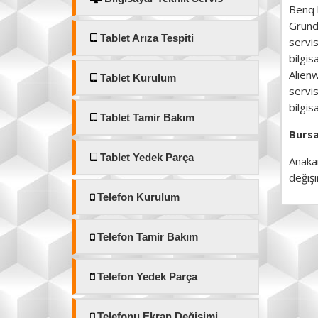
Benq b
Grundi
Tablet Arıza Tespiti
servis
bilgis
Alienw
Tablet Kurulum
servis
bilgis
Tablet Tamir Bakım
Bursa
Tablet Yedek Parça
Anakar
değişi
Telefon Kurulum
Telefon Tamir Bakım
Telefon Yedek Parça
Telefonu Ekran Değişimi